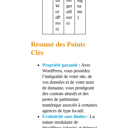
un
ber
aig
W
ger
na
or
aill
nts
dP
eur
)
res
s)
s)
Résumé des Points
Clés
Propriété garantie :
Avec
WordPress, vous possédez
l’intégralité de votre site, de
vos données et de votre nom
de domaine, vous protégeant
des contrats abusifs et des
pertes de patrimoine
numérique associés à certaines
agences de type locatif.
Évolutivité sans limites :
La
nature modulaire de