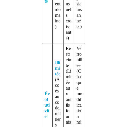
ts
ent
ns
sie
/do
uel
urs
ma
s
an
ine
cro
né
)
iss
es)
ant
s)
Re
Ve
str
rro
ein
uill
Illi
te
ée
mi
(Li
(C
tée
mit
ha
(A
ée
qu
cc
au
e
ès
Év
x
mo
au
ol
out
dif
co
uti
ils
ica
de,
vit
fo
tio
mil
é
ur
n
lier
nis
né
s