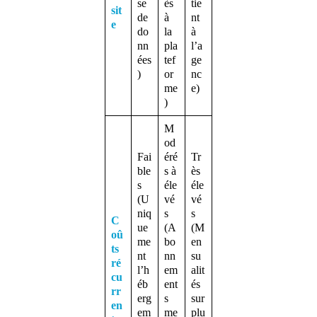
se
ès
tie
sit
de
à
nt
e
do
la
à
nn
pla
l’a
ées
tef
ge
)
or
nc
me
e)
)
M
od
Fai
éré
Tr
ble
s à
ès
s
éle
éle
(U
vé
vé
niq
s
s
C
ue
(A
(M
oû
me
bo
en
ts
nt
nn
su
ré
l’h
em
alit
cu
éb
ent
és
rr
erg
s
sur
en
em
me
plu