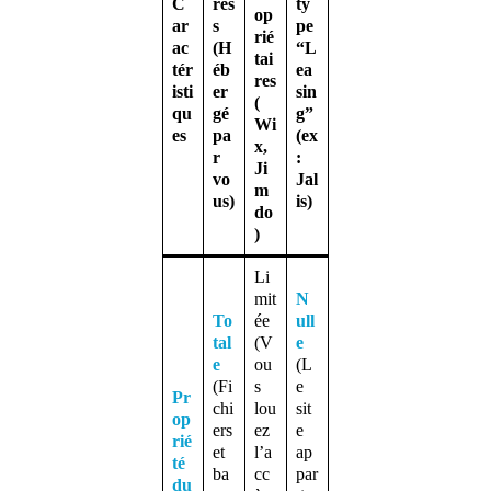
C
res
ty
op
ar
s
pe
rié
ac
(H
“L
tai
tér
éb
ea
res
isti
er
sin
(
qu
gé
g”
Wi
es
pa
(ex
x,
r
:
Ji
vo
Jal
m
us)
is)
do
)
Li
mit
N
To
ée
ull
tal
(V
e
e
ou
(L
(Fi
s
e
Pr
chi
lou
sit
op
ers
ez
e
rié
et
l’a
ap
té
ba
cc
par
du