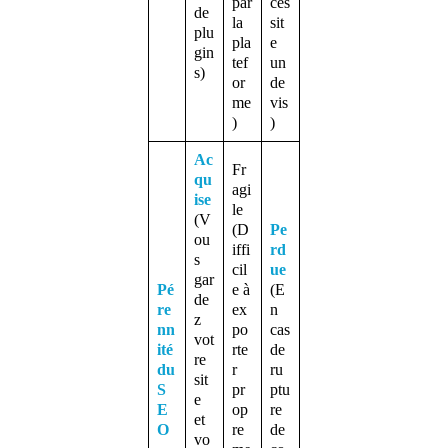
par
ces
de
la
sit
plu
pla
e
gin
tef
un
s)
or
de
me
vis
)
)
Ac
Fr
qu
agi
ise
le
(V
(D
Pe
ou
iffi
rd
s
cil
ue
gar
Pé
e à
(E
de
re
ex
n
z
nn
po
cas
vot
ité
rte
de
re
du
r
ru
sit
S
pr
ptu
e
E
op
re
et
O
re
de
vo