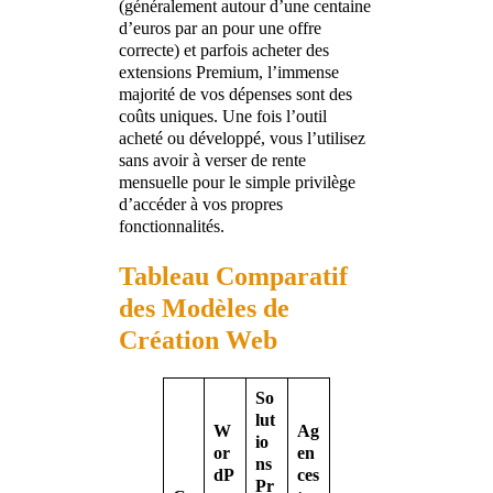
(généralement autour d’une centaine
d’euros par an pour une offre
correcte) et parfois acheter des
extensions Premium, l’immense
majorité de vos dépenses sont des
coûts uniques. Une fois l’outil
acheté ou développé, vous l’utilisez
sans avoir à verser de rente
mensuelle pour le simple privilège
d’accéder à vos propres
fonctionnalités.
Tableau Comparatif
des Modèles de
Création Web
So
lut
W
Ag
io
or
en
ns
dP
ces
Pr